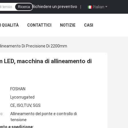
Richiedere un preventivo
|
Italian
Ricerca
 QUALITÀ
CONTATTICI
NOTIZIE
CASI
Allineamento Di Precisione Di 2200mm
m LED, macchina di allineamento di
FOSHAN
Lycorrugated
CE, ISO,TUV, SGS
o:
Allineamento del ponte e controllo di
tensione
nto e spedizione: