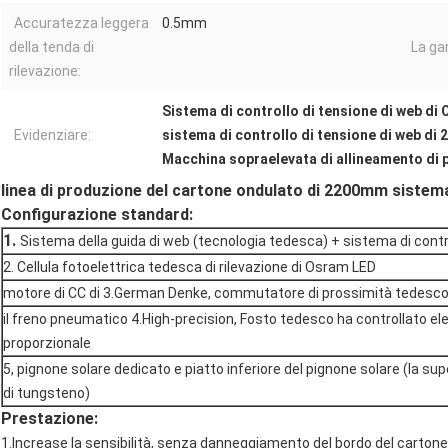
Accuratezza leggera
0.5mm
della tenda di
La ga
rilevazione:
Sistema di controllo di tensione di web di
Evidenziare:
sistema di controllo di tensione di web d
Macchina sopraelevata di allineamento di 
linea di produzione del cartone ondulato di 2200mm sistema 
Configurazione standard:
1.
Sistema della guida di web (tecnologia tedesca) + sistema di contr
2. Cellula fotoelettrica tedesca di rilevazione di Osram LED
motore di CC di 3.German Denke, commutatore di prossimità tedesco
il freno pneumatico 4.High-precision, Fosto tedesco ha controllato el
proporzionale
5, pignone solare dedicato e piatto inferiore del pignone solare (la sup
di tungsteno)
Prestazione:
1.Increase la sensibilità, senza danneggiamento del bordo del cartone, 