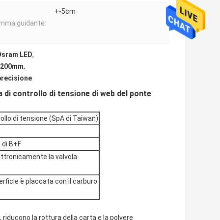
+-5cm
mma guidante:
 Osram LED
,
i 2200mm
,
precisione
di controllo di tensione di web del ponte
ollo di tensione (SpA di Taiwan)
 di B+F
ettronicamente la valvola
erficie è placcata con il carburo
riducono la rottura della carta e la polvere