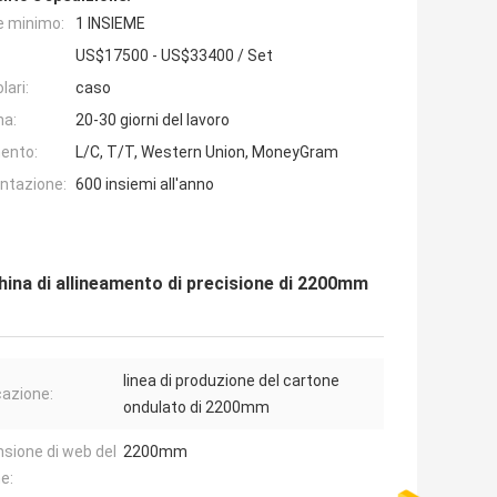
e minimo:
1 INSIEME
US$17500 - US$33400 / Set
lari:
caso
na:
20-30 giorni del lavoro
ento:
L/C, T/T, Western Union, MoneyGram
entazione:
600 insiemi all'anno
hina di allineamento di precisione di 2200mm
linea di produzione del cartone
cazione:
ondulato di 2200mm
sione di web del
2200mm
e: