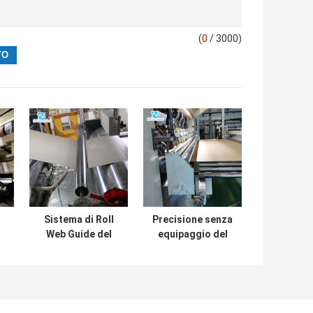
(
0
/ 3000)
Sistema di Roll
Precisione senza
Web Guide del
equipaggio del
ballerino per la
regolatore 0.5mm
linea di
di tensione di web
a
produzione del
per il segnatore
cartone ondulato
della taglierina
b