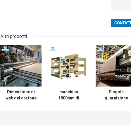
Altri prodotti
Dimensione di
macchina
Singola
web del cartone
1800mm di
guarnizione
del sistema di
allineamento del
affrontata del
controllo di
bordo del MPa
servomotore
tensione di web di
10kg per 3 strati
5mm del sistem
alta precisione
della linea del
di controllo di
1800-2200mm
cartone ondulato
tensione di we