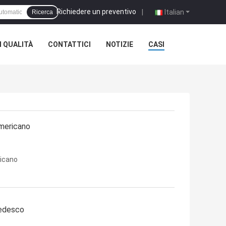
Richiedere un preventivo
|
Italian
Ricerca
 QUALITÀ
CONTATTICI
NOTIZIE
CASI
americano
ricano
tedesco