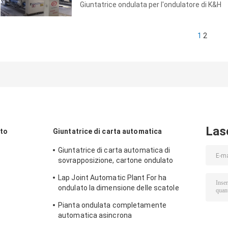
Giuntatrice ondulata per l'ondulatore di K&H
1
2
Las
ato
Giuntatrice di carta automatica
Giuntatrice di carta automatica di
sovrapposizione, cartone ondulato
automatico di iso che fa pianta
Lap Joint Automatic Plant For ha
ondulato la dimensione delle scatole
Fly300 2550mm
Pianta ondulata completamente
automatica asincrona
dell'incartonamento 5 pieghe