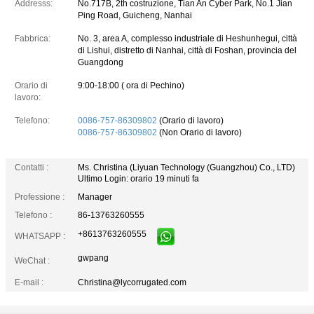
Addresss:
No.717B, 2th costruzione, Tian An Cyber Park, No.1 Jian
Ping Road, Guicheng, Nanhai
Fabbrica:
No. 3, area A, complesso industriale di Heshunhegui, città
di Lishui, distretto di Nanhai, città di Foshan, provincia del
Guangdong
Orario di
9:00-18:00 ( ora di Pechino)
lavoro:
Telefono:
0086-757-86309802
(Orario di lavoro)
0086-757-86309802
(Non Orario di lavoro)
Contatti :
Ms. Christina (Liyuan Technology (Guangzhou) Co., LTD)
Ultimo Login: orario 19 minuti fa
Professione :
Manager
Telefono :
86-13763260555
+8613763260555
WHATSAPP :
gwpang
WeChat :
E-mail :
Christina@lycorrugated.com