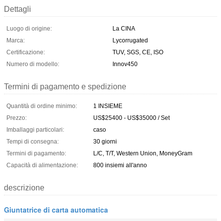
Dettagli
Luogo di origine:
La CINA
Marca:
Lycorrugated
Certificazione:
TUV, SGS, CE, ISO
Numero di modello:
Innov450
Termini di pagamento e spedizione
Quantità di ordine minimo:
1 INSIEME
Prezzo:
US$25400 - US$35000 / Set
Imballaggi particolari:
caso
Tempi di consegna:
30 giorni
Termini di pagamento:
L/C, T/T, Western Union, MoneyGram
Capacità di alimentazione:
800 insiemi all'anno
descrizione
Giuntatrice di carta automatica