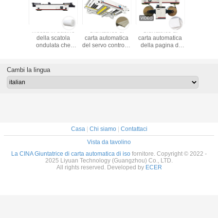
atrice di
Messa in bacino
Giuntatrice di
Giuntatrice di
macch
tomatica,
della scatola
carta automatica
carta automatica
imballatri
 di carta
ondulata che
del servo controllo
della pagina di
scatola o
 20A che
costruisce
motorio per la
acciaio al
automa
cchina
impianto
linea di
carbonio
280m/
automatico per la
produzione del
larghezza
Cambi la lingua
stampante di
bordo di gesso
300m/min della
Flexo
carta da 1800
millimetri
Casa
|
Chi siamo
|
Contattaci
Vista da tavolino
La CINA Giuntatrice di carta automatica di iso
fornitore. Copyright © 2022 -
2025 Liyuan Technology (Guangzhou) Co., LTD.
All rights reserved. Developed by
ECER